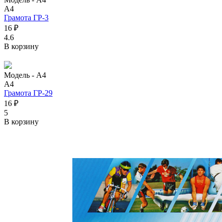
А4
Грамота ГР-3
16 ₽
4.6
В корзину
Модель -
А4
А4
Грамота ГР-29
16 ₽
5
В корзину