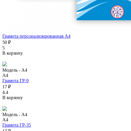
Грамота персонализированная А4
50 ₽
5
В корзину
Модель -
А4
А4
Грамота ГР-9
17 ₽
4.4
В корзину
Модель -
А4
А4
Грамота ГР-35